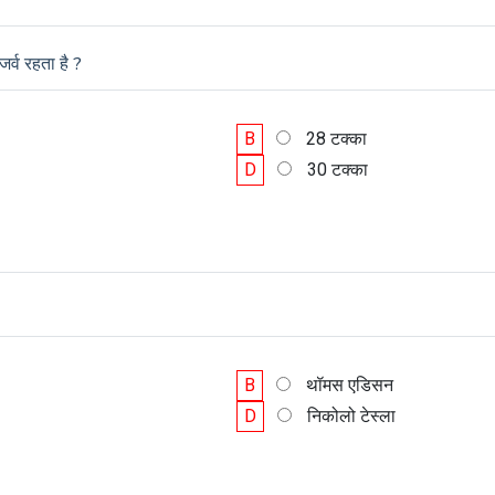
र्व रहता है ?
B
28 टक्का
D
30 टक्का
B
थॉमस एडिसन
D
निकोलो टेस्ला