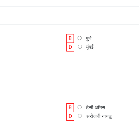
B
पुणे
D
मुंबई
B
टेसी थॉमस
D
सरोजनी नायडू