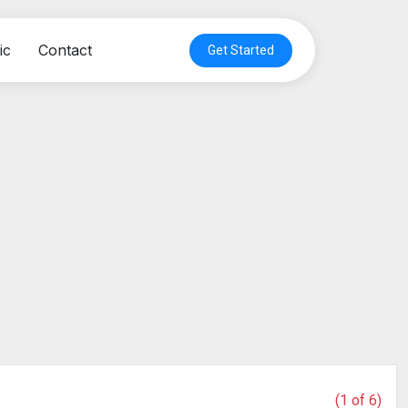
ic
Contact
Get Started
(1 of 6)