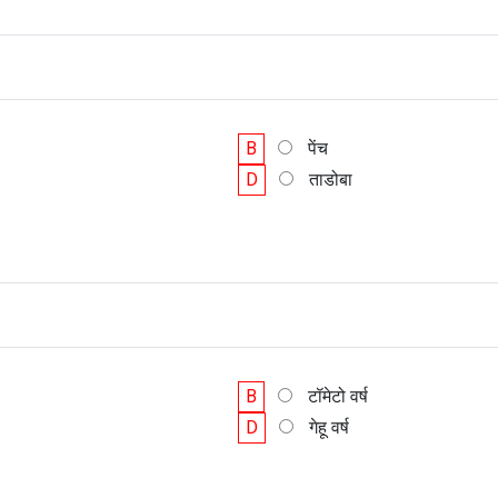
B
पेंच
D
ताडोबा
B
टॉमेटो वर्ष
D
गेहू वर्ष