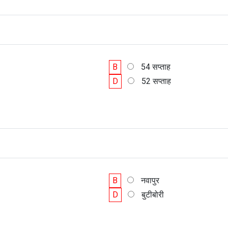
B
54 सप्ताह
D
52 सप्ताह
B
नवापुर
D
बुटीबोरी