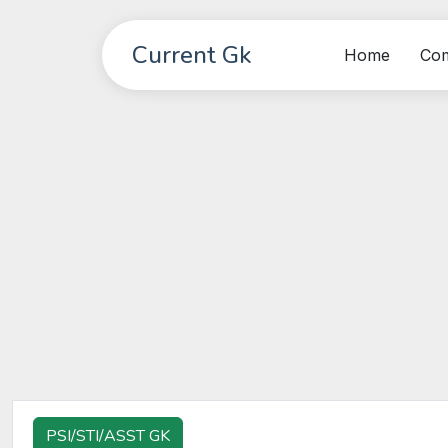
Current Gk
Home
Co
PSI/STI/ASST GK