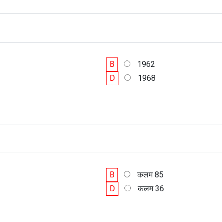
B
1962
D
1968
B
कलम 85
D
कलम 36