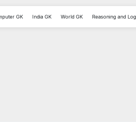
mputer GK
India GK
World GK
Reasoning and Log