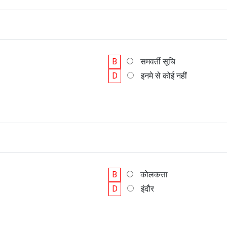
B
समवर्ती सूचि
D
इनमे से कोई नहीं
B
कोलकत्ता
D
इंदौर