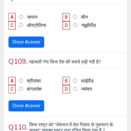
A
जापान
B
चीन
C
ऑस्ट्रेलिया
D
न्यूझीलैंड
Show Answer
Q109.
महाबली गंगा किस देश की सबसे बड़ी नदी है?
A
श्रीलंका
B
थाईलैंड
C
बांग्लादेश
D
म्यांमार
Show Answer
किस राष्ट्र को "लेबनान में तेल रिसाव से नुकसान के
Q110.
कारण" संयुक्त राष्ट्र द्वारा दंडित किया गया है ?