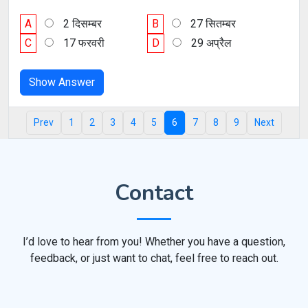
A
2 दिसम्बर
B
27 सितम्बर
C
17 फरवरी
D
29 अप्रैल
Show Answer
Prev
1
2
3
4
5
6
7
8
9
Next
Contact
I’d love to hear from you! Whether you have a question,
feedback, or just want to chat, feel free to reach out.