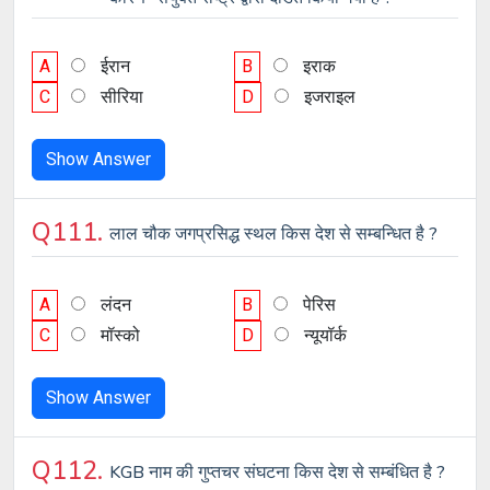
A
ईरान
B
इराक
C
सीरिया
D
इजराइल
Show Answer
Q111.
लाल चौक जगप्रसिद्ध स्थल किस देश से सम्बन्धित है ?
A
लंदन
B
पेरिस
C
मॉस्को
D
न्यूयॉर्क
Show Answer
Q112.
KGB नाम की गुप्तचर संघटना किस देश से सम्बंधित है ?