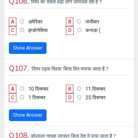
Q106.
विश्व का सबसे बड़ा लौंग उत्पादक देश है ?
A
अमेरिका
B
जंजीबार
C
इण्डोनेशिया
D
कनाडा (
Show Answer
Q107.
'विश्व एड्स दिवस' किस दिन मनाया जाता है ?
A
10 दिसम्बर
B
11 दिसम्बर
C
1 दिसम्बर
D
25 दिसम्बर
Show Answer
Q108.
कोलाला नामक जानवर किस देश मे पाया जाता है ?