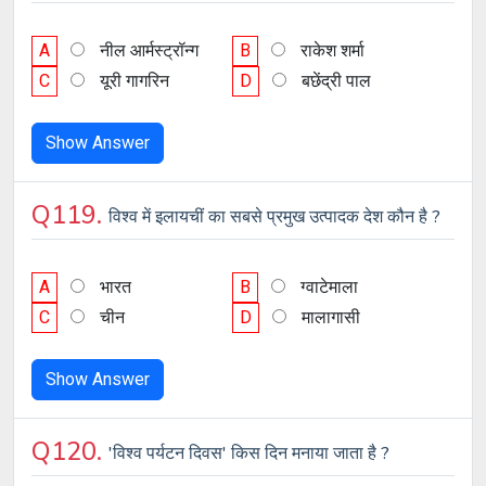
A
नील आर्मस्‍ट्रॉन्‍ग
B
राकेश शर्मा
C
यूरी गागरिन
D
बछेंद्री पाल
Show Answer
Q119.
विश्व में इलायचीं का सबसे प्रमुख उत्पादक देश कौन है ?
A
भारत
B
ग्वाटेमाला
C
चीन
D
मालागासी
Show Answer
Q120.
'विश्व पर्यटन दिवस' किस दिन मनाया जाता है ?