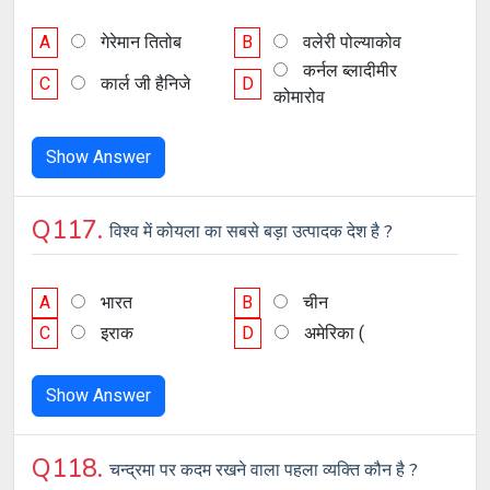
A
गेरेमान तितोब
B
वलेरी पोल्याकोव
कर्नल ब्लादीमीर
C
कार्ल जी हैनिजे
D
कोमारोव
Show Answer
Q117.
विश्व में कोयला का सबसे बड़ा उत्पादक देश है ?
A
भारत
B
चीन
C
इराक
D
अमेरिका (
Show Answer
Q118.
चन्द्रमा पर कदम रखने वाला पहला व्यक्ति कौन है ?