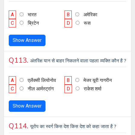
A
भारत
B
अमेरिका
C
ब्रिटेन
D
रूस
Show Answer
Q113.
अंतरिक्ष यान से बाहर निकलने वाला पहला व्यक्ति कौन है ?
A
एलैक्सी लियोनोव
B
मेजर यूरी गागरीन
C
नील आर्मस्ट्रांग
D
राकेश शर्मा
Show Answer
Q114.
यूरोप का स्वर्ग किस देश किस देश को कहा जाता है ?