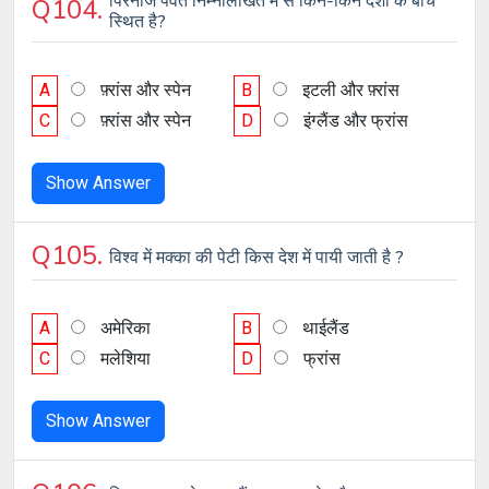
पिरेनीज पर्वत निम्नलिखित में से किन-किन देशों के बीच
Q104.
स्थित है?
A
फ़्रांस और स्पेन
B
इटली और फ़्रांस
C
फ़्रांस और स्पेन
D
इंग्लैंड और फ्रांस
Show Answer
Q105.
विश्व में मक्का की पेटी किस देश में पायी जाती है ?
A
अमेरिका
B
थाईलैंड
C
मलेशिया
D
फ्रांस
Show Answer