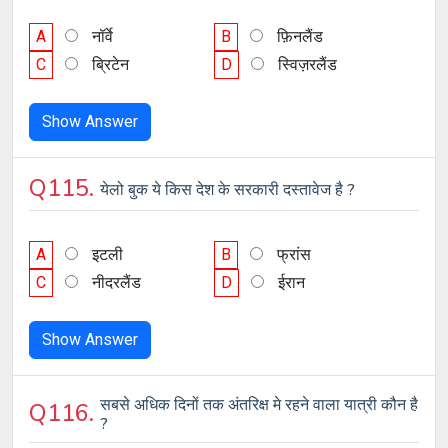
A
नॉर्वे
B
फ़िनलैंड
C
ब्रिटेन
D
स्विज़रलैंड
Show Answer
Q115.
येलो बुक ये किस देश के सरकारी दस्तावेज है ?
A
इटली
B
फ्रांस
C
नीदरलैंड
D
ईरान
Show Answer
सबसे अधिक दिनों तक अंतरिक्ष मे रहने वाला यात्री कौन है
Q116.
?