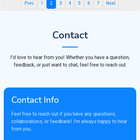
Prev
1
2
3
4
5
6
7
Next
Contact
I’d love to hear from you! Whether you have a question,
feedback, or just want to chat, feel free to reach out.
Contact Info
Feel free to reach out if you have any questions,
collaborations, or feedback! I'm always happy to hear
from you..