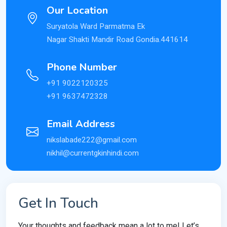
Our Location
Suryatola Ward Parmatma Ek
Nagar Shakti Mandir Road Gondia.441614
Phone Number
+91 9022120325
+91 9637472328
Email Address
nikslabade222@gmail.com
nikhil@currentgkinhindi.com
Get In Touch
Your thoughts and feedback mean a lot to me! Let’s