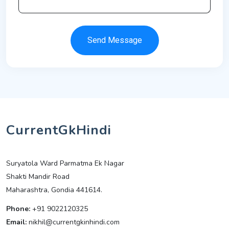
Send Message
CurrentGkHindi
Suryatola Ward Parmatma Ek Nagar
Shakti Mandir Road
Maharashtra, Gondia 441614.
Phone:
+91 9022120325
Email:
nikhil@currentgkinhindi.com