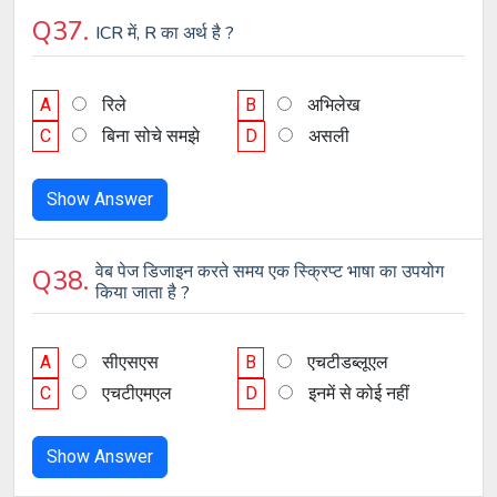
Q37.
ICR में, R का अर्थ है ?
A
रिले
B
अभिलेख
C
बिना सोचे समझे
D
असली
Show Answer
वेब पेज डिजाइन करते समय एक स्क्रिप्ट भाषा का उपयोग
Q38.
किया जाता है ?
A
सीएसएस
B
एचटीडब्लूएल
C
एचटीएमएल
D
इनमें से कोई नहीं
Show Answer