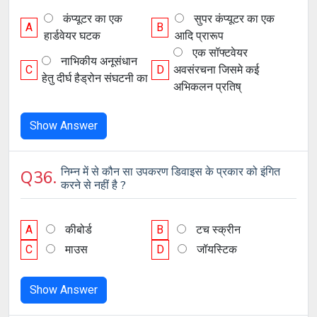
कंप्यूटर का एक
सुपर कंप्यूटर का एक
A
B
हार्डवेयर घटक
आदि प्रारूप
एक सॉफ्टवेयर
नाभिकीय अनूसंधान
C
D
अवसंरचना जिसमे कई
हेतु दीर्घ हैड्रोन संघटनी का
अभिकलन प्रतिष्
Show Answer
निम्न में से कौन सा उपकरण डिवाइस के प्रकार को इंगित
Q36.
करने से नहीं है ?
A
कीबोर्ड
B
टच स्क्रीन
C
माउस
D
जॉयस्टिक
Show Answer