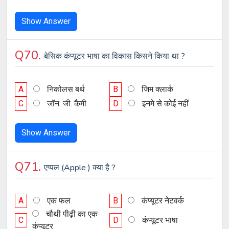
Show Answer
Q70.
बेसिक कंप्यूटर भाषा का विकास किसने किया था ?
A
निकोलस बर्थ
B
जिम क्लार्क
C
जॉन. जी. कैमी
D
इनमे से कोई नहीं
Show Answer
Q71.
एप्पल (Apple ) क्या है ?
A
एक फल
B
कंप्यूटर नेटवर्क
चौथी पीढ़ी का एक
C
D
कंप्यूटर भाषा
कंप्यूटर