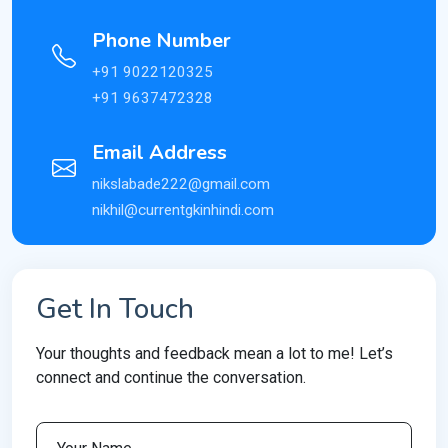
Phone Number
+91 9022120325
+91 9637472328
Email Address
nikslabade222@gmail.com
nikhil@currentgkinhindi.com
Get In Touch
Your thoughts and feedback mean a lot to me! Let’s
connect and continue the conversation.