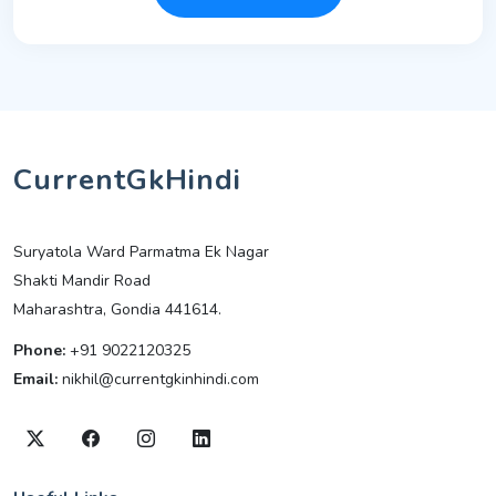
CurrentGkHindi
Suryatola Ward Parmatma Ek Nagar
Shakti Mandir Road
Maharashtra, Gondia 441614.
Phone:
+91 9022120325
Email:
nikhil@currentgkinhindi.com