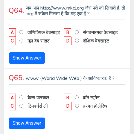
जब आप http://www.mkcl.org जैसे पते को लिखते हैं, तो
Q64.
.org में संकेत मिलता है कि यह एक है ?
A
वाणिज्यिक वेबसाइट
B
संगठनात्मक वेबसाइट
C
मूल वेब साइट
D
शैक्षिक वेबसाइट
Show Answer
Q65.
w.w.w (World Wide Web ) के आविष्कारक हैं ?
A
बेल्स पास्कल
B
वॉन न्यूमेन
C
टिमबर्नर्स ली
D
हरमन होलेरिथ
Show Answer