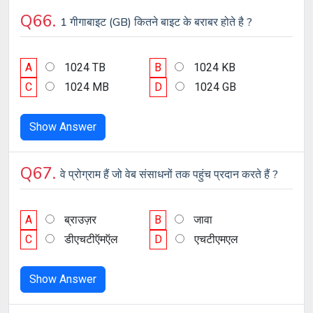
Q66.
1 गीगाबाइट (GB) कितने बाइट के बराबर होते है ?
A
1024 TB
B
1024 KB
C
1024 MB
D
1024 GB
Show Answer
Q67.
वे प्रोग्राम हैं जो वेब संसाधनों तक पहुंच प्रदान करते हैं ?
A
ब्राउज़र
B
जावा
C
डीएचटीऍमऍल
D
एचटीएमएल
Show Answer