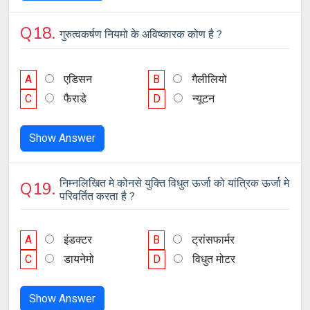
Q18.
गुरुत्वकर्षण नियमो के अविष्कारक कोण है ?
A
एडिसन
B
गैलीलियो
C
फैराडे
D
न्यूटन
Show Answer
निम्नलिखित मे कोनसे युक्ति विधुत ऊर्जा को यांत्रिक ऊर्जा मे
Q19.
परिवर्तित करता है ?
A
इंडक्टर
B
ट्रांसफार्मर
C
डायनेमो
D
विधुत मोटर
Show Answer