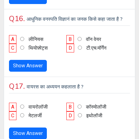
Q16.
आधुनिक वनस्पति विज्ञानं का जनक किसे कहा जाता है ?
A
लीनियस
B
वॉन वेयर
C
थियोफ़्रेट्स
D
टी.एच.मॉर्गेन
Show Answer
Q17.
वायरस का अध्ययन कहलाता है ?
A
वायरोलॉजी
B
कॉस्मोलॉजी
C
मेटलर्जी
D
इथोलॉजी
Show Answer