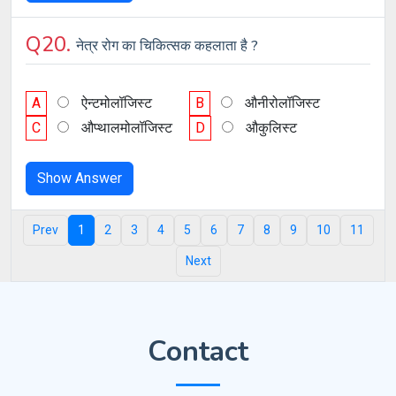
Q20.
नेत्र रोग का चिकित्सक कहलाता है ?
A
ऐन्टमोलॉजिस्ट
B
औनीरोलॉजिस्ट
C
औप्थालमोलॉजिस्ट
D
औकुलिस्ट
Show Answer
Prev
1
2
3
4
5
6
7
8
9
10
11
Next
Contact