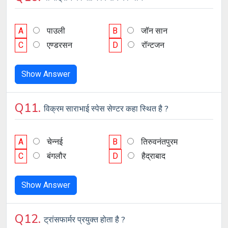
A
पाउली
B
जॉन सान
C
एण्डरसन
D
रॉन्टजन
Show Answer
Q11.
विक्रम साराभाई स्पेस सेण्टर कहा स्थित है ?
A
चेन्नई
B
तिरुवनंतपुरम
C
बंगलौर
D
हैद्राबाद
Show Answer
Q12.
ट्रांसफार्मर प्रयुक्त होता है ?