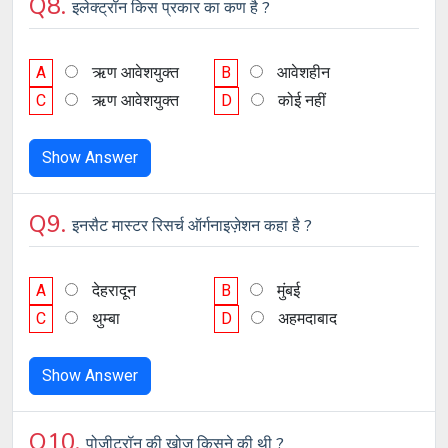
Q8.
इलेक्ट्रॉन किस प्रकार का कण है ?
A
ऋण आवेशयुक्त
B
आवेशहीन
C
ऋण आवेशयुक्त
D
कोई नहीं
Show Answer
Q9.
इनसैट मास्टर रिसर्च ऑर्गनाइज़ेशन कहा है ?
A
देहरादून
B
मुंबई
C
थुम्बा
D
अहमदाबाद
Show Answer
Q10.
पोजीट्रॉन की खोज किसने की थी ?