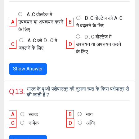
A .C वोल्टेज मे
D .C वोल्टेज को A .C
A
उपचयन या अपचयन करने
B
मे बदलने के लिए
के लिए
D . C वोल्टेज मे
A .C को D . C मे
C
D
उपचयन या अपचयन करने
बदलने के लिए
के लिए
Show Answer
भारत के पृथ्वी पशेपास्त्र की तुलना रूस के किस पक्षेपात्र से
Q13.
की जाती है ?
A
स्कड
B
नाग
C
नामेक
D
अग्नि