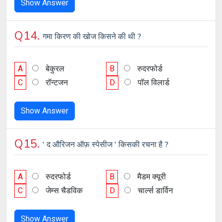
Show Answer
Q14.
गमा किरण की खोज किसने की थी ?
A
बेकुरल
B
रुदरफोर्ड
C
रॉन्टजन
D
पॉल विलार्ड
Show Answer
Q15.
' द औरिजन ऑफ़ स्पेसीज ' किसकी रचना है ?
A
रुदरफोर्ड
B
मैडम क्यूरी
C
जेम्स चैडविक
D
चार्ल्स डार्विन
Show Answer