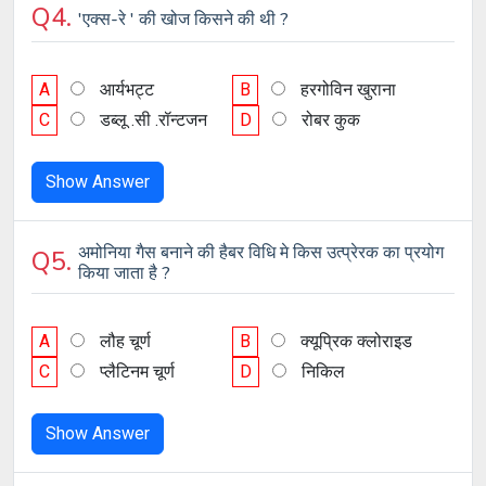
Q4.
'एक्स-रे ' की खोज किसने की थी ?
A
आर्यभट्ट
B
हरगोविन खुराना
C
डब्लू .सी .रॉन्टजन
D
रोबर कुक
Show Answer
अमोनिया गैस बनाने की हैबर विधि मे किस उत्प्रेरक का प्रयोग
Q5.
किया जाता है ?
A
लौह चूर्ण
B
क्यूप्रिक क्लोराइड
C
प्लैटिनम चूर्ण
D
निकिल
Show Answer