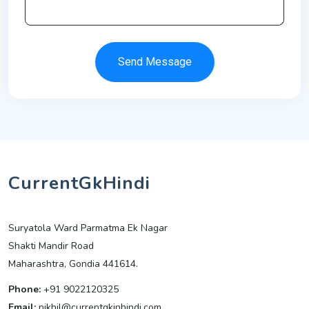
Send Message
CurrentGkHindi
Suryatola Ward Parmatma Ek Nagar
Shakti Mandir Road
Maharashtra, Gondia 441614.
Phone:
+91 9022120325
Email:
nikhil@currentgkinhindi.com