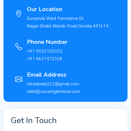
Our Location
Suryatola Ward Parmatma Ek
Nagar Shakti Mandir Road Gondia.441614
Phone Number
+91 9022120325
+91 9637472328
Email Address
nikslabade222@gmail.com
nikhil@currentgkinhindi.com
Get In Touch