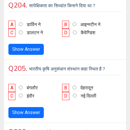
Q204.
सापेक्षिकता का सिध्दांत किसने दिया था ?
A
डार्विन ने
B
आइन्स्टीन ने
C
डालटन ने
D
कैवेण्डिश
Show Answer
Q205.
भारतीय कृषि अनुसंधान संस्थान कहा स्थित है ?
A
बंगलौर
B
देहरादून
C
इंदौर
D
नई दिल्ली
Show Answer